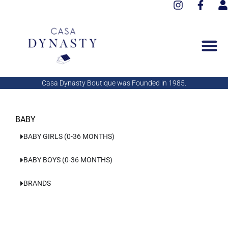
I
F
Aller
n
a
s
au
s
c
e
contenu
t
e
r
a
b
g
o
r
o
a
k
Casa Dynasty Boutique was Founded in 1985.
m
-
f
BABY
BABY GIRLS (0-36 MONTHS)
BABY BOYS (0-36 MONTHS)
BRANDS