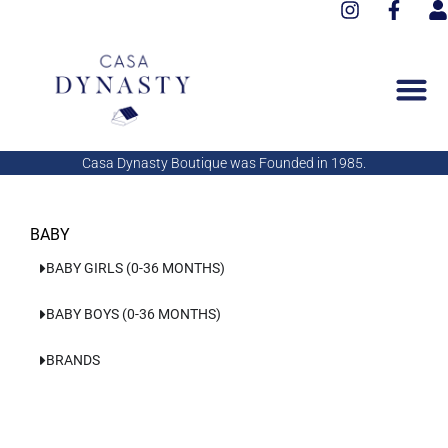
I
F
Aller
n
a
s
au
s
c
e
contenu
t
e
r
a
b
g
o
r
o
a
k
Casa Dynasty Boutique was Founded in 1985.
m
-
f
BABY
BABY GIRLS (0-36 MONTHS)
BABY BOYS (0-36 MONTHS)
BRANDS