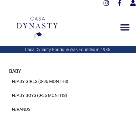
I
F
Aller
n
a
s
au
s
c
e
contenu
t
e
r
a
b
g
o
r
o
a
k
Casa Dynasty Boutique was Founded in 1985.
m
-
f
BABY
BABY GIRLS (0-36 MONTHS)
BABY BOYS (0-36 MONTHS)
BRANDS