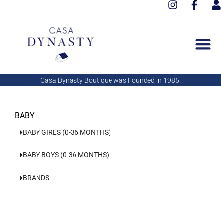
I
F
Aller
n
a
s
au
s
c
e
contenu
t
e
r
a
b
g
o
r
o
a
k
Casa Dynasty Boutique was Founded in 1985.
m
-
f
BABY
BABY GIRLS (0-36 MONTHS)
BABY BOYS (0-36 MONTHS)
BRANDS