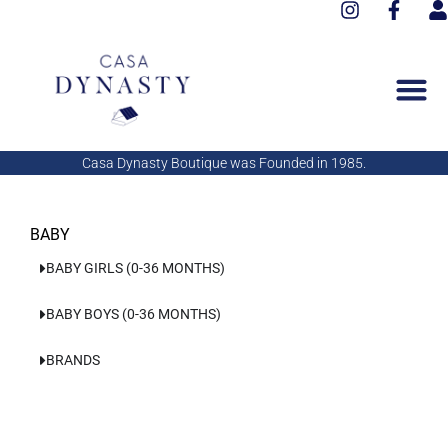
I
F
Aller
n
a
s
au
s
c
e
contenu
t
e
r
a
b
g
o
r
o
a
k
Casa Dynasty Boutique was Founded in 1985.
m
-
f
BABY
BABY GIRLS (0-36 MONTHS)
BABY BOYS (0-36 MONTHS)
BRANDS