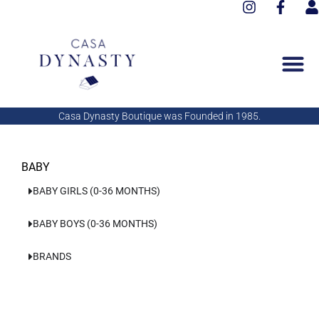
I
F
Aller
n
a
s
au
s
c
e
contenu
t
e
r
a
b
g
o
r
o
a
k
Casa Dynasty Boutique was Founded in 1985.
m
-
f
BABY
BABY GIRLS (0-36 MONTHS)
BABY BOYS (0-36 MONTHS)
BRANDS