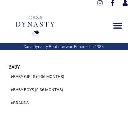
I
F
Aller
n
a
s
au
s
c
e
contenu
t
e
r
a
b
g
o
r
o
a
k
Casa Dynasty Boutique was Founded in 1985.
m
-
f
BABY
BABY GIRLS (0-36 MONTHS)
BABY BOYS (0-36 MONTHS)
BRANDS