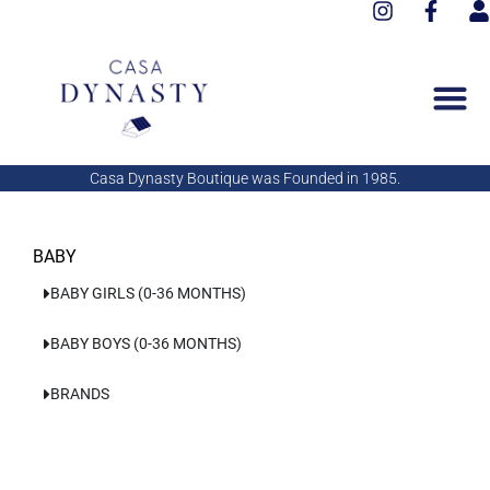
I
F
Aller
n
a
s
au
s
c
e
contenu
t
e
r
a
b
g
o
r
o
a
k
Casa Dynasty Boutique was Founded in 1985.
m
-
f
BABY
BABY GIRLS (0-36 MONTHS)
BABY BOYS (0-36 MONTHS)
BRANDS