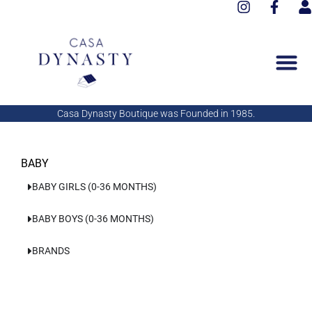
I
F
Aller
n
a
s
au
s
c
e
contenu
t
e
r
a
b
g
o
r
o
a
k
Casa Dynasty Boutique was Founded in 1985.
m
-
f
BABY
BABY GIRLS (0-36 MONTHS)
BABY BOYS (0-36 MONTHS)
BRANDS