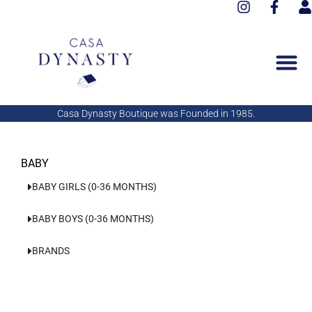
I
F
Aller
n
a
s
au
s
c
e
contenu
t
e
r
a
b
g
o
r
o
a
k
Casa Dynasty Boutique was Founded in 1985.
m
-
f
BABY
BABY GIRLS (0-36 MONTHS)
BABY BOYS (0-36 MONTHS)
BRANDS