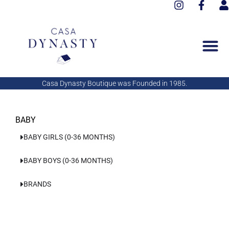
I
F
Aller
n
a
s
au
s
c
e
contenu
t
e
r
a
b
g
o
r
o
a
k
Casa Dynasty Boutique was Founded in 1985.
m
-
f
BABY
BABY GIRLS (0-36 MONTHS)
BABY BOYS (0-36 MONTHS)
BRANDS