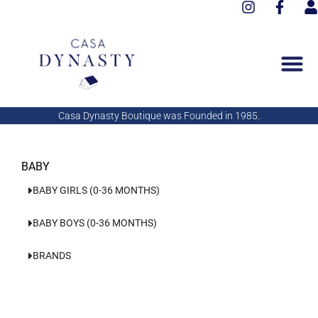
I
F
Aller
n
a
s
au
s
c
e
contenu
t
e
r
a
b
g
o
r
o
a
k
Casa Dynasty Boutique was Founded in 1985.
m
-
f
BABY
BABY GIRLS (0-36 MONTHS)
BABY BOYS (0-36 MONTHS)
BRANDS