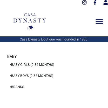
I
F
Aller
n
a
s
au
s
c
e
contenu
t
e
r
a
b
g
o
r
o
a
k
Casa Dynasty Boutique was Founded in 1985.
m
-
f
BABY
BABY GIRLS (0-36 MONTHS)
BABY BOYS (0-36 MONTHS)
BRANDS