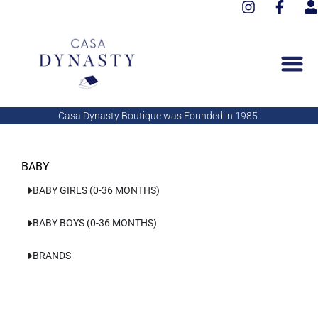
I
F
Aller
n
a
s
au
s
c
e
contenu
t
e
r
a
b
g
o
r
o
a
k
Casa Dynasty Boutique was Founded in 1985.
m
-
f
BABY
BABY GIRLS (0-36 MONTHS)
BABY BOYS (0-36 MONTHS)
BRANDS