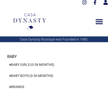
I
F
Aller
n
a
s
au
s
c
e
contenu
t
e
r
a
b
g
o
r
o
a
k
Casa Dynasty Boutique was Founded in 1985.
m
-
f
BABY
BABY GIRLS (0-36 MONTHS)
BABY BOYS (0-36 MONTHS)
BRANDS