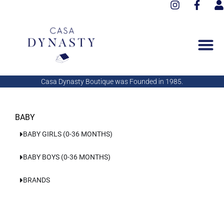
I
F
Aller
n
a
s
au
s
c
e
contenu
t
e
r
a
b
g
o
r
o
a
k
Casa Dynasty Boutique was Founded in 1985.
m
-
f
BABY
BABY GIRLS (0-36 MONTHS)
BABY BOYS (0-36 MONTHS)
BRANDS