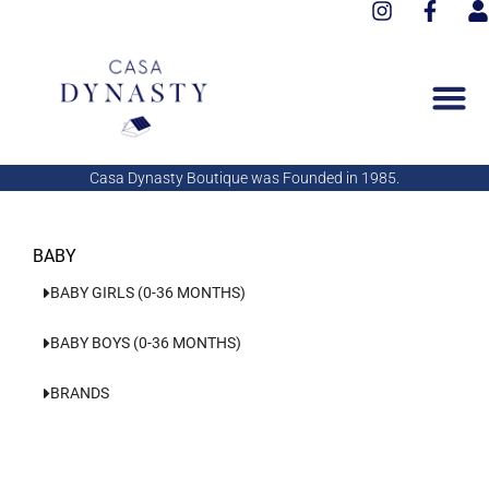
I
F
Aller
n
a
s
au
s
c
e
contenu
t
e
r
a
b
g
o
r
o
a
k
Casa Dynasty Boutique was Founded in 1985.
m
-
f
BABY
BABY GIRLS (0-36 MONTHS)
BABY BOYS (0-36 MONTHS)
BRANDS