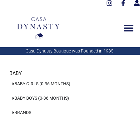
I
F
Aller
n
a
s
au
s
c
e
contenu
t
e
r
a
b
g
o
r
o
a
k
Casa Dynasty Boutique was Founded in 1985.
m
-
f
BABY
BABY GIRLS (0-36 MONTHS)
BABY BOYS (0-36 MONTHS)
BRANDS