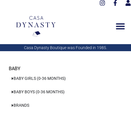
I
F
Aller
n
a
s
au
s
c
e
contenu
t
e
r
a
b
g
o
r
o
a
k
Casa Dynasty Boutique was Founded in 1985.
m
-
f
BABY
BABY GIRLS (0-36 MONTHS)
BABY BOYS (0-36 MONTHS)
BRANDS