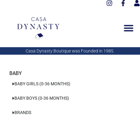
I
F
Aller
n
a
s
au
s
c
e
contenu
t
e
r
a
b
g
o
r
o
a
k
Casa Dynasty Boutique was Founded in 1985.
m
-
f
BABY
BABY GIRLS (0-36 MONTHS)
BABY BOYS (0-36 MONTHS)
BRANDS