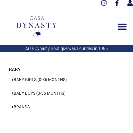
I
F
Aller
n
a
s
au
s
c
e
contenu
t
e
r
a
b
g
o
r
o
a
k
Casa Dynasty Boutique was Founded in 1985.
m
-
f
BABY
BABY GIRLS (0-36 MONTHS)
BABY BOYS (0-36 MONTHS)
BRANDS