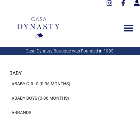
I
F
Aller
n
a
s
au
s
c
e
contenu
t
e
r
a
b
g
o
r
o
a
k
Casa Dynasty Boutique was Founded in 1985.
m
-
f
BABY
BABY GIRLS (0-36 MONTHS)
BABY BOYS (0-36 MONTHS)
BRANDS