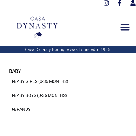
I
F
Aller
n
a
s
au
s
c
e
contenu
t
e
r
a
b
g
o
r
o
a
k
Casa Dynasty Boutique was Founded in 1985.
m
-
f
BABY
BABY GIRLS (0-36 MONTHS)
BABY BOYS (0-36 MONTHS)
BRANDS