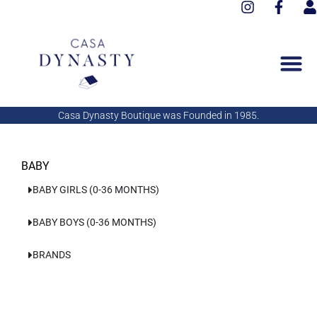
I
F
Aller
n
a
s
au
s
c
e
contenu
t
e
r
a
b
g
o
r
o
a
k
Casa Dynasty Boutique was Founded in 1985.
m
-
f
BABY
BABY GIRLS (0-36 MONTHS)
BABY BOYS (0-36 MONTHS)
BRANDS