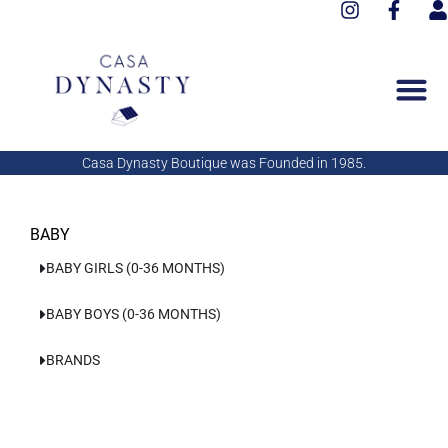
I
F
Aller
n
a
s
au
s
c
e
contenu
t
e
r
a
b
g
o
r
o
a
k
Casa Dynasty Boutique was Founded in 1985.
m
-
f
BABY
BABY GIRLS (0-36 MONTHS)
BABY BOYS (0-36 MONTHS)
BRANDS