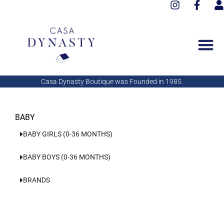
I
F
Aller
n
a
s
au
s
c
e
contenu
t
e
r
a
b
g
o
r
o
a
k
Casa Dynasty Boutique was Founded in 1985.
m
-
f
BABY
BABY GIRLS (0-36 MONTHS)
BABY BOYS (0-36 MONTHS)
BRANDS