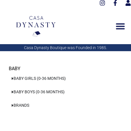
I
F
Aller
n
a
s
au
s
c
e
contenu
t
e
r
a
b
g
o
r
o
a
k
Casa Dynasty Boutique was Founded in 1985.
m
-
f
BABY
BABY GIRLS (0-36 MONTHS)
BABY BOYS (0-36 MONTHS)
BRANDS