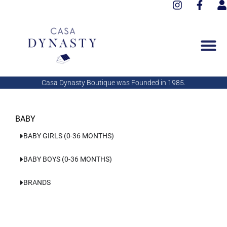
I
F
Aller
n
a
s
au
s
c
e
contenu
t
e
r
a
b
g
o
r
o
a
k
Casa Dynasty Boutique was Founded in 1985.
m
-
f
BABY
BABY GIRLS (0-36 MONTHS)
BABY BOYS (0-36 MONTHS)
BRANDS