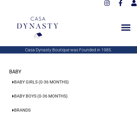
I
F
Aller
n
a
s
au
s
c
e
contenu
t
e
r
a
b
g
o
r
o
a
k
Casa Dynasty Boutique was Founded in 1985.
m
-
f
BABY
BABY GIRLS (0-36 MONTHS)
BABY BOYS (0-36 MONTHS)
BRANDS