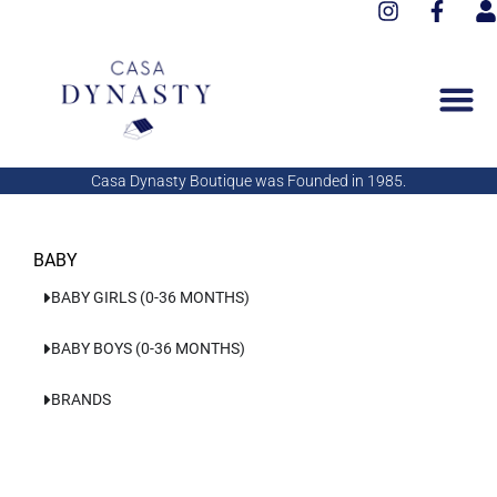
I
F
Aller
n
a
s
au
s
c
e
contenu
t
e
r
a
b
g
o
r
o
a
k
Casa Dynasty Boutique was Founded in 1985.
m
-
f
BABY
BABY GIRLS (0-36 MONTHS)
BABY BOYS (0-36 MONTHS)
BRANDS