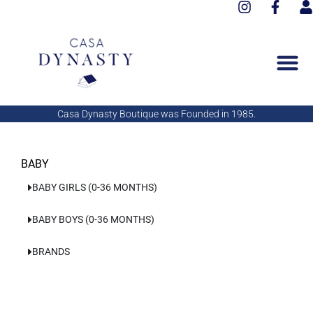
I
F
Aller
n
a
s
au
s
c
e
contenu
t
e
r
a
b
g
o
r
o
a
k
Casa Dynasty Boutique was Founded in 1985.
m
-
f
BABY
BABY GIRLS (0-36 MONTHS)
BABY BOYS (0-36 MONTHS)
BRANDS