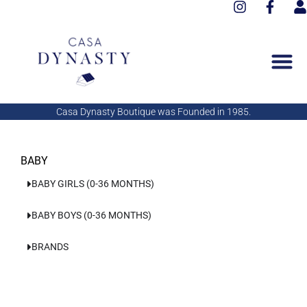
I
F
Aller
n
a
s
au
s
c
e
contenu
t
e
r
a
b
g
o
r
o
a
k
Casa Dynasty Boutique was Founded in 1985.
m
-
f
BABY
BABY GIRLS (0-36 MONTHS)
BABY BOYS (0-36 MONTHS)
BRANDS