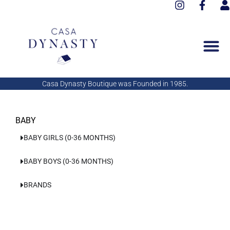
I
F
Aller
n
a
s
au
s
c
e
contenu
t
e
r
a
b
g
o
r
o
a
k
Casa Dynasty Boutique was Founded in 1985.
m
-
f
BABY
BABY GIRLS (0-36 MONTHS)
BABY BOYS (0-36 MONTHS)
BRANDS