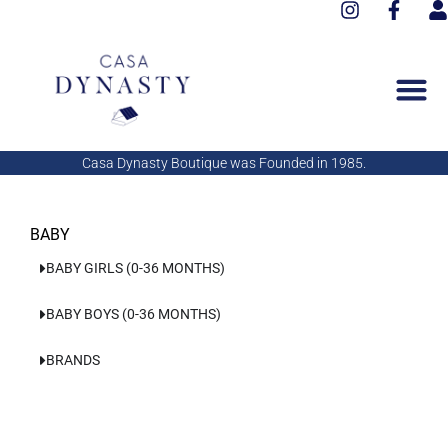
I
F
Aller
n
a
s
au
s
c
e
contenu
t
e
r
a
b
g
o
r
o
a
k
Casa Dynasty Boutique was Founded in 1985.
m
-
f
BABY
BABY GIRLS (0-36 MONTHS)
BABY BOYS (0-36 MONTHS)
BRANDS