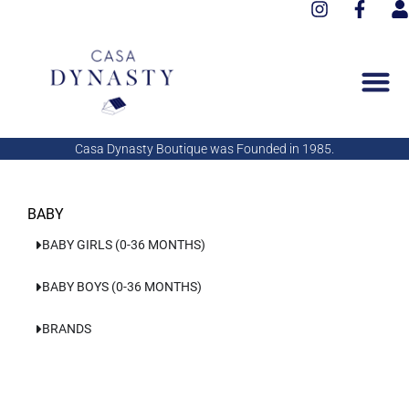
I
F
Aller
n
a
s
au
s
c
e
contenu
t
e
r
a
b
g
o
r
o
a
k
Casa Dynasty Boutique was Founded in 1985.
m
-
f
BABY
BABY GIRLS (0-36 MONTHS)
BABY BOYS (0-36 MONTHS)
BRANDS