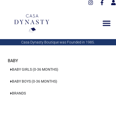
I
F
Aller
n
a
s
au
s
c
e
contenu
t
e
r
a
b
g
o
r
o
a
k
Casa Dynasty Boutique was Founded in 1985.
m
-
f
BABY
BABY GIRLS (0-36 MONTHS)
BABY BOYS (0-36 MONTHS)
BRANDS