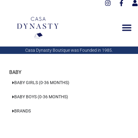
I
F
Aller
n
a
s
au
s
c
e
contenu
t
e
r
a
b
g
o
r
o
a
k
Casa Dynasty Boutique was Founded in 1985.
m
-
f
BABY
BABY GIRLS (0-36 MONTHS)
BABY BOYS (0-36 MONTHS)
BRANDS