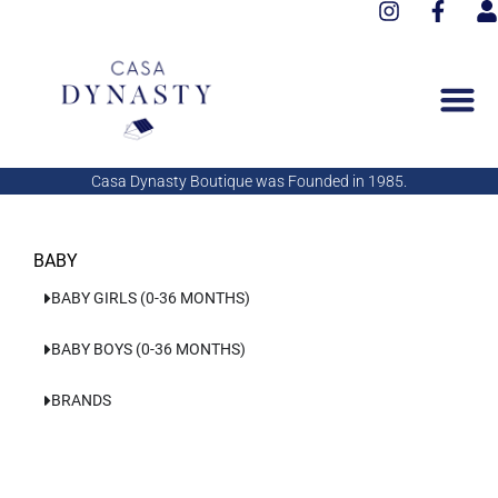
I
F
Aller
n
a
s
au
s
c
e
contenu
t
e
r
a
b
g
o
r
o
a
k
Casa Dynasty Boutique was Founded in 1985.
m
-
f
BABY
BABY GIRLS (0-36 MONTHS)
BABY BOYS (0-36 MONTHS)
BRANDS