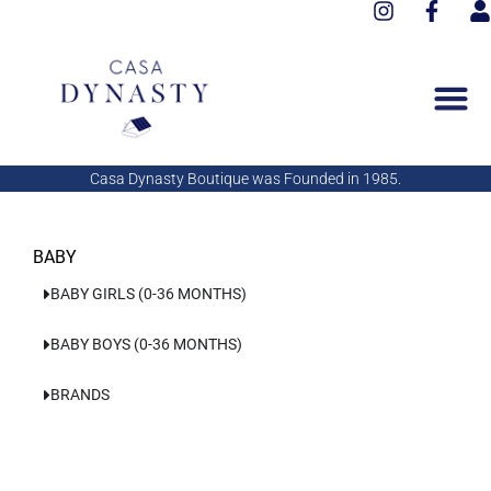
I
F
Aller
n
a
s
au
s
c
e
contenu
t
e
r
a
b
g
o
r
o
a
k
Casa Dynasty Boutique was Founded in 1985.
m
-
f
BABY
BABY GIRLS (0-36 MONTHS)
BABY BOYS (0-36 MONTHS)
BRANDS