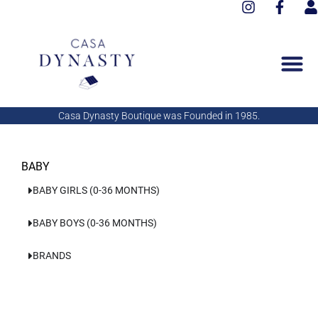
I
F
Aller
n
a
s
au
s
c
e
contenu
t
e
r
a
b
g
o
r
o
a
k
Casa Dynasty Boutique was Founded in 1985.
m
-
f
BABY
BABY GIRLS (0-36 MONTHS)
BABY BOYS (0-36 MONTHS)
BRANDS