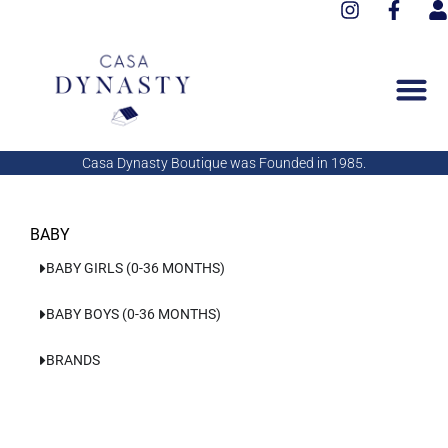
I
F
Aller
n
a
s
au
s
c
e
contenu
t
e
r
a
b
g
o
r
o
a
k
Casa Dynasty Boutique was Founded in 1985.
m
-
f
BABY
BABY GIRLS (0-36 MONTHS)
BABY BOYS (0-36 MONTHS)
BRANDS